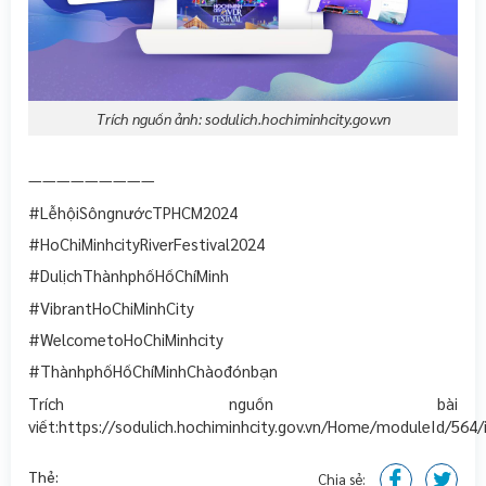
Trích nguồn ảnh: sodulich.hochiminhcity.gov.vn
—————————
#LễhộiSôngnướcTPHCM2024
#HoChiMinhcityRiverFestival2024
#DulịchThànhphốHồChíMinh
#VibrantHoChiMinhCity
#WelcometoHoChiMinhcity
#ThànhphốHồChíMinhChàođónbạn
Trích nguồn bài
viết:https://sodulich.hochiminhcity.gov.vn/Home/moduleId/56
Thẻ:
Chia sẻ: