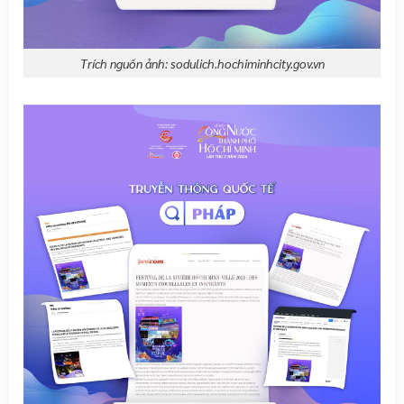
Trích nguồn ảnh: sodulich.hochiminhcity.gov.vn