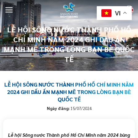
VI
LỄ HỘI SÔNG NƯỚC THÀNH PHỐ HỒ
CHÍ MINH NĂM 2024 GHI DẤU ẤN
MẠNH MẼ TRONG LÒNG BẠN BÈ QUỐC
TẾ
LỄ HỘI SÔNG NƯỚC THÀNH PHỐ HỒ CHÍ MINH NĂM
2024 GHI DẤU ẤN MẠNH MẼ TRONG LÒNG BẠN BÈ
QUỐC TẾ
Ngày đăng:
15/07/2024
Lễ hội Sông nước Thành phố Hồ Chí Minh năm 2024 bùng