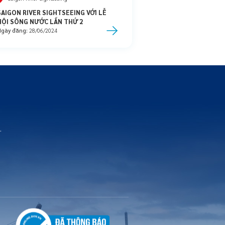
SAIGON RIVER SIGHTSEEING VỚI LỄ
HỘI SÔNG NƯỚC LẦN THỨ 2
Ngày đăng:
28/06/2024
.