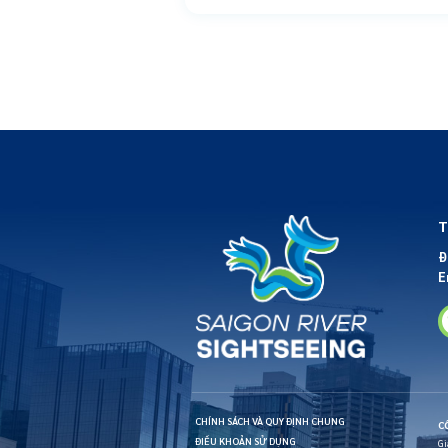
eing
T
Đ
E
CHÍNH SÁCH VÀ QUY ĐỊNH CHUNG
C
ĐIỀU KHOẢN SỬ DỤNG
Gi