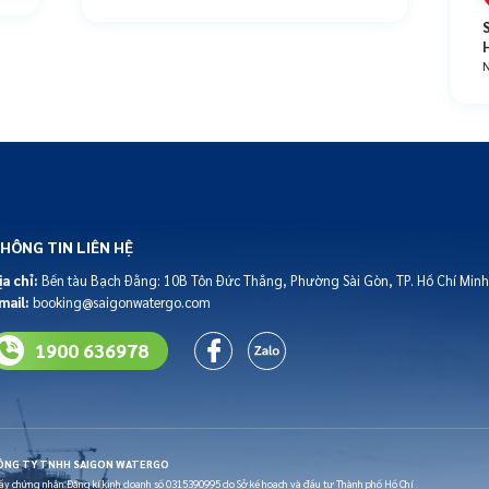
HÔNG TIN LIÊN HỆ
ịa chỉ:
Bến tàu Bạch Đằng: 10B Tôn Đức Thắng, Phường Sài Gòn, TP. Hồ Chí Minh
mail:
booking@saigonwatergo.com
1900 636978
ÔNG TY TNHH SAIGON WATERGO
ấy chứng nhận Đăng kí kinh doanh số 0315390995 do Sở kế hoạch và đầu tư Thành phố Hồ Chí